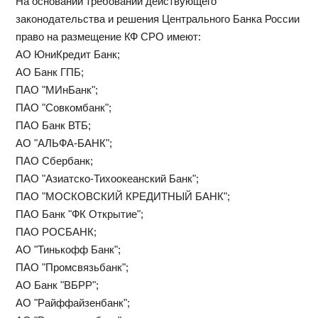
На основании требований действующего
законодательства и решения Центрального Банка России
право на размещение КФ СРО имеют:
АО ЮниКредит Банк;
АО Банк ГПБ;
ПАО "МИнБанк";
ПАО "Совкомбанк";
ПАО Банк ВТБ;
АО "АЛЬФА-БАНК";
ПАО Сбербанк;
ПАО "Азиатско-Тихоокеанский Банк";
ПАО "МОСКОВСКИЙ КРЕДИТНЫЙ БАНК";
ПАО Банк "ФК Открытие";
ПАО РОСБАНК;
АО "Тинькофф Банк";
ПАО "Промсвязьбанк";
АО Банк "ВБРР";
АО "Райффайзенбанк";