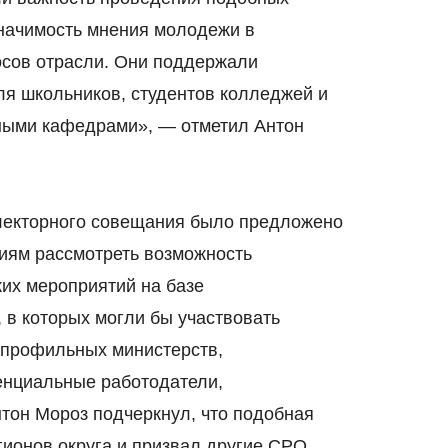
начимость мнения молодежи в
осов отрасли. Они поддержали
ля школьников, студентов колледжей и
ьными кафедрами», — отметил Антон
електорного совещания было предложено
иям рассмотреть возможность
ких мероприятий на базе
 в которых могли бы участвовать
 профильных министерств,
енциальные работодатели,
нтон Мороз подчеркнул, что подобная
гионов округа и призвал другие СРО